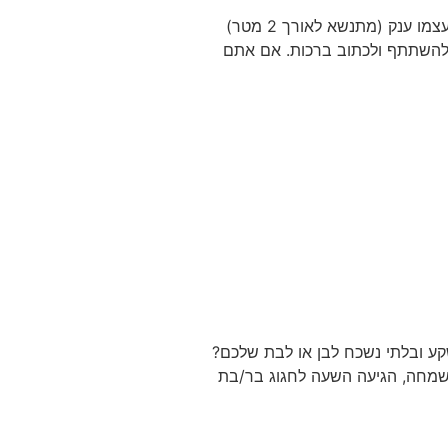
קיר גרפיטי הוא ללא ספק האטרקציה שמשדרגת כל אירוע, מוסיף עניין ואף מפעיל את אורחי האירוע. הקיר עצמו ענק (מתנשא לאורך 2 מטר)
ו להשתתף ולכתוב ברכות. אם אתם
שקע ובלתי נשכח לבן או לבת שלכם?
שמחה, הגיעה השעה לחגוג בר/בת