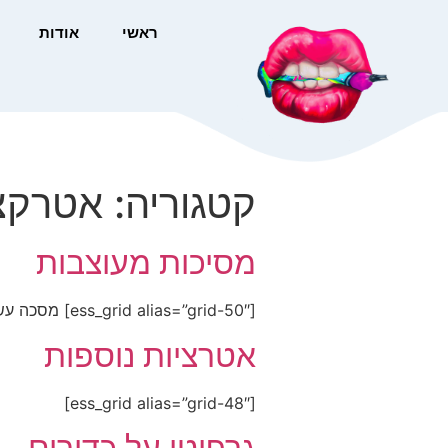
ראשי
אודות
קטגוריה:
אטרקצי
מסיכות מעוצבות
[ess_grid alias=”grid-50″] מסכה עשויה בד כותנה נושם,עומד בתקן שלוש שכבות הגנה מחיר בגרפיטי50 שח מחיר בהדפסה 35 שח
אטרציות נוספות
[ess_grid alias=”grid-48″]
גרפיטי על כדורים